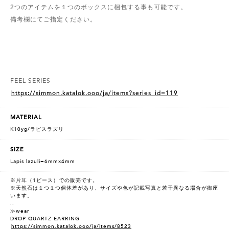
2つのアイテムを１つのボックスに梱包する事も可能です。
備考欄にてご指定ください。
FEEL SERIES
https://simmon.katalok.ooo/ja/items?series_id=119
MATERIAL
K10yg/ラピスラズリ
SIZE
Lapis lazuli=6mmx4mm
※片耳（1ピース）での販売です。
※天然石は１つ１つ個体差があり、サイズや色が記載写真と若干異なる場合が御座
います。
..
≫wear
DROP QUARTZ EARRING
https://simmon.katalok.ooo/ja/items/8523