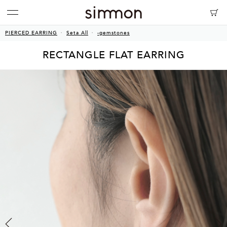
PIERCED EARRING
Seta All
-gemstones
RECTANGLE FLAT EARRING