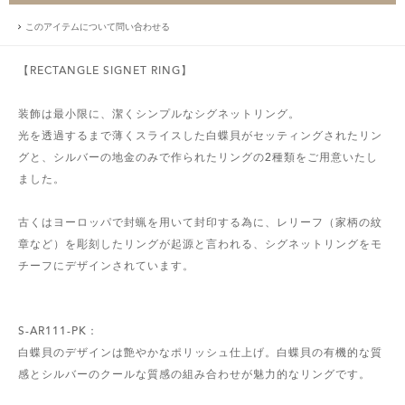
このアイテムについて問い合わせる
【RECTANGLE SIGNET RING】
装飾は最小限に、潔くシンプルなシグネットリング。
光を透過するまで薄くスライスした白蝶貝がセッティングされたリン
グと、シルバーの地金のみで作られたリングの2種類をご用意いたし
ました。
古くはヨーロッパで封蝋を用いて封印する為に、レリーフ（家柄の紋
章など）を彫刻したリングが起源と言われる、シグネットリングをモ
チーフにデザインされています。
S-AR111-PK：
白蝶貝のデザインは艶やかなポリッシュ仕上げ。白蝶貝の有機的な質
感とシルバーのクールな質感の組み合わせが魅力的なリングです。