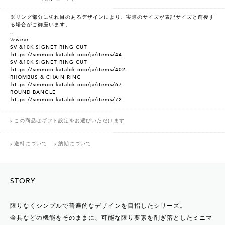
※リング部分に切れ目のあるデザインにより、実際のサイズが表記サイズと前後す
る場合がご御座います。
..
≫wear
SV &10K SIGNET RING CUT
https://simmon.katalok.ooo/ja/items/44
SV &10K SIGNET RING CUT
https://simmon.katalok.ooo/ja/items/402
RHOMBUS & CHAIN RING
https://simmon.katalok.ooo/ja/items/67
ROUND BANGLE
https://simmon.katalok.ooo/ja/items/72
この商品はギフト設定をお選びいただけます
送料について
納期について
STORY
限りなくシンプルで普遍的なデザインを目指したシリーズ。
金具などの機能をそのままに、可能な限り要素を削ぎ落としたミニマ